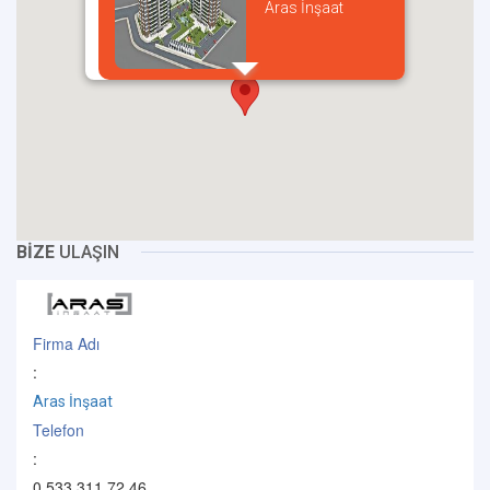
Aras İnşaat
incel
BİZE
ULAŞIN
Firma Adı
:
Aras İnşaat
Telefon
:
0 533 311 72 46