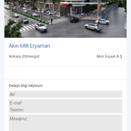
Akın 688 Eryaman
Ankara, Etimesgut
Akın İnşaat A.Ş
Detaylı bilgi istiyorum