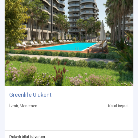
Greenlife Ulukent
İzmir, Menemen
Katal inşaat
Detaylı bilgi istiyorum