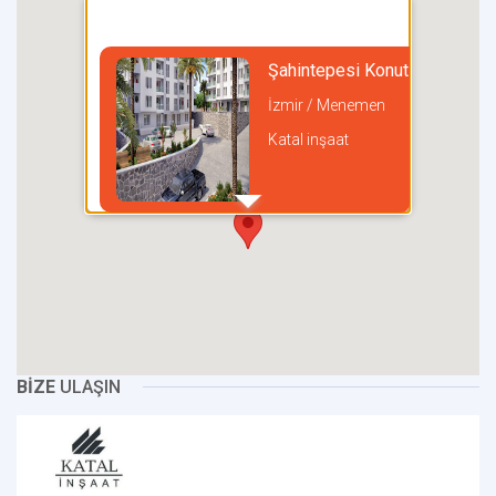
Şahintepesi Konutları
İzmir / Menemen
Katal inşaat
incel
BİZE
ULAŞIN