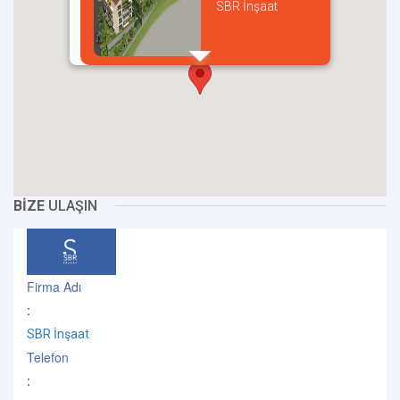
SBR İnşaat
incel
BİZE
ULAŞIN
Firma Adı
:
SBR İnşaat
Telefon
: