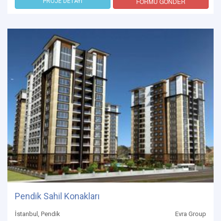
FORMU GÖNDER
PROJE DETAYI
Pendik Sahil Konakları
İstanbul, Pendik
Evra Group