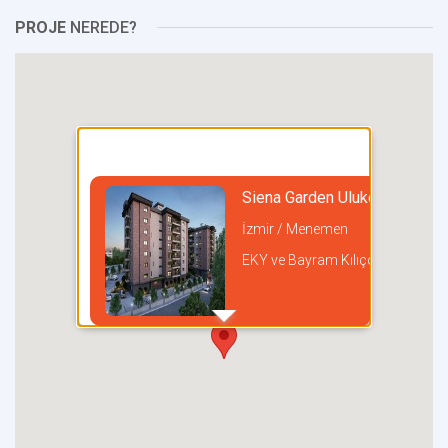
PROJE
NEREDE?
Siena Garden Ulukent
İzmir / Menemen
EKY ve Bayram Kılıçoğlu İnşaat
incel