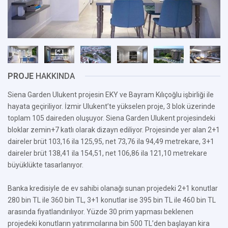
PROJE
HAKKINDA
Siena Garden Ulukent projesin EKY ve Bayram Kılıçoğlu işbirliği ile
hayata geçiriliyor. İzmir Ulukent’te yükselen proje, 3 blok üzerinde
toplam 105 daireden oluşuyor. Siena Garden Ulukent projesindeki
bloklar zemin+7 katlı olarak dizayn ediliyor. Projesinde yer alan 2+1
daireler brüt 103,16 ila 125,95, net 73,76 ila 94,49 metrekare, 3+1
daireler brüt 138,41 ila 154,51, net 106,86 ila 121,10 metrekare
büyüklükte tasarlanıyor.
Banka kredisiyle de ev sahibi olanağı sunan projedeki 2+1 konutlar
280 bin TL ile 360 bin TL, 3+1 konutlar ise 395 bin TL ile 460 bin TL
arasında fiyatlandırılıyor. Yüzde 30 prim yapması beklenen
projedeki konutların yatırımcılarına bin 500 TL’den başlayan kira