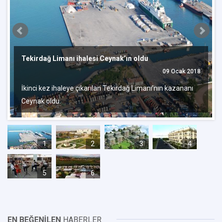
Tekirdağ Limanı ihalesi Ceynak’ın oldu
09 Ocak 2018
İkinci kez ihaleye çıkarılan Tekirdağ Limanı’nın kazananı
Ceynak oldu.
1
2
3
4
5
6
EN BEĞENİLEN
HABERLER