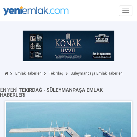
Toggl
navig
Emlak Haberleri
Tekirdağ
Süleymanpaşa Emlak Haberleri
EN YENİ
TEKIRDAĞ - SÜLEYMANPAŞA EMLAK
HABERLERI