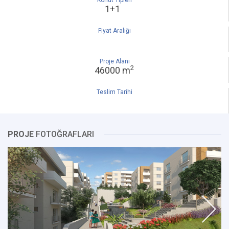
Konut Tipleri
1+1
Fiyat Aralığı
Proje Alanı
2
46000 m
Teslim Tarihi
PROJE
FOTOĞRAFLARI