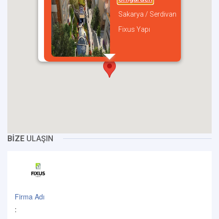
Sakarya / Serdivan
Fixus Yapı
incel
BİZE
ULAŞIN
Firma Adı
: