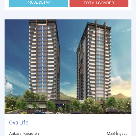
FORMU GÖNDER
PROJE DETAYI
Ova Life
Ankara, Keçiören
MZB İnşaat