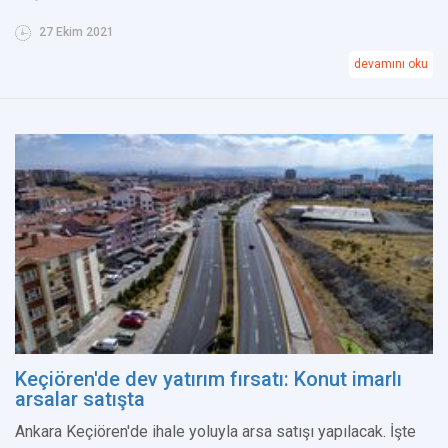
27 Ekim 2021
devamını oku
Keçiören'de dev yatırım fırsatı: Konut imarlı
arsalar satışta
Ankara Keçiören'de ihale yoluyla arsa satışı yapılacak. İşte