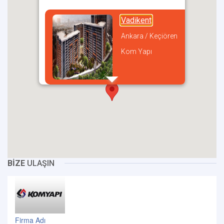
Vadikent
Ankara / Keçiören
Kom Yapı
incel
BİZE
ULAŞIN
Firma Adı