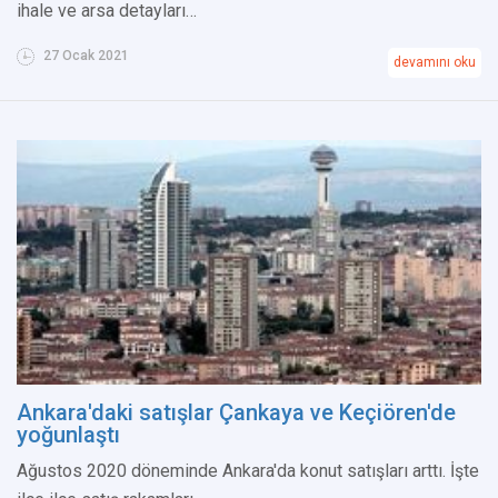
ihale ve arsa detayları…
27 Ocak 2021
devamını oku
Ankara'daki satışlar Çankaya ve Keçiören'de
yoğunlaştı
Ağustos 2020 döneminde Ankara'da konut satışları arttı. İşte