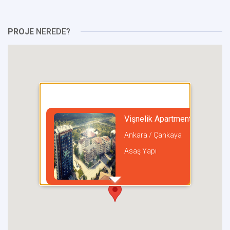
PROJE
NEREDE?
Vişnelik Apartments
Ankara / Çankaya
Asaş Yapı
incel