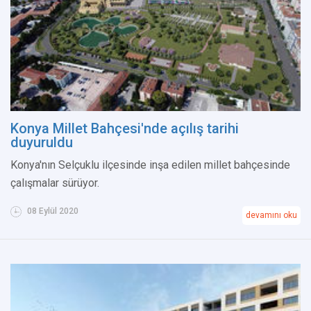
Konya Millet Bahçesi'nde açılış tarihi
duyuruldu
Konya'nın Selçuklu ilçesinde inşa edilen millet bahçesinde
çalışmalar sürüyor.
08 Eylül 2020
devamını oku