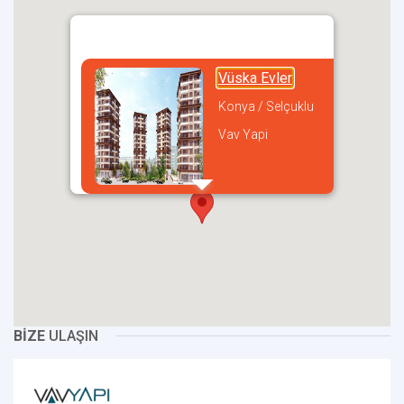
Vüska Evler
Konya / Selçuklu
Vav Yapi
incel
BİZE
ULAŞIN