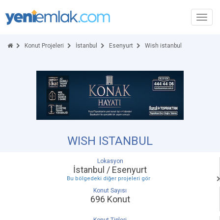
Toggl
navig
Konut Projeleri
İstanbul
Esenyurt
Wish istanbul
WISH ISTANBUL
Lokasyon
İstanbul / Esenyurt
Bu bölgedeki diğer projeleri gör
Konut Sayısı
696 Konut