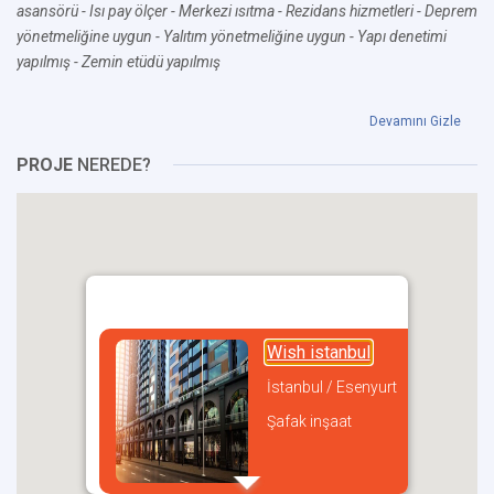
asansörü
- Isı pay ölçer
- Merkezi ısıtma
- Rezidans hizmetleri
- Deprem
yönetmeliğine uygun
- Yalıtım yönetmeliğine uygun
- Yapı denetimi
yapılmış
- Zemin etüdü yapılmış
Devamını Gizle
PROJE
NEREDE?
Wish istanbul
İstanbul / Esenyurt
Şafak inşaat
incel