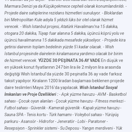
Marmara Denizi ya da Küçükçekmece cepheli olarak konumlandırıldı.
-
Projede daire sahiplerine rezidans hizmetleri sunuluyor.
- Bloklardan
biri Metropolitan Kule adıyla 5 yıldızlı lüks bir otel olarak hizmet
verecek.
- Wish İstanbul projesi, Atatürk Havalimanı’na 15 dakika,
otogara 20 dakika, Tüyap fuar alanına 5 dakika, üçüncü köprü yolu ve
üçüncü havalimanına 15 dakikada mesafede yükseliyor.
- Projede kira
getirisi dairenin toplam bedelinin yüzde 5'i kadar olacak.
- Wish
İstanbul projesinde dairelerin kiralamasına yardımcı olacak bir birim
de hizmet verecek.
YÜZDE 30 PEŞİNATA 36 AY VADE
En düşük ve
en yüksek konut fiyatlarının 247 bin lira ile 2 milyon lira arasında
değiştiği Wish İstanbul'da yüzde 30 peşinatla 36 ay vade farksız
taksit yapılıyor. Kiraların 1200 liradan başlaması beklenen projede
daire teslimleri Mayıs 2016'da yapılacak.
Wish İstanbul Sosyal
İmkanları ve Proje Özellikleri :
- Açık yüzme havuzu
- AVM
- Basketbol
sahası
- Çocuk oyun alanları
- Çocuk yüzme havuzu
- Fitness merkezi
-
Futbol sahası
- Güvenlik
- Kameralı güvenlik
- Kapalı yüzme havuzu
-
Sauna SPA
- Tenis kortu
- Türk hamamı
- Voleybol sahası
- Yürüyüş
parkuru
- Asansör
- Hidrofor
- Jeneratör
- Lobi
- Paratoner
-
Resepsiyon
- Sprinkler sistemi
- Su Deposu
- Yangın merdiveni
- Yük