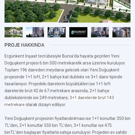
PROJE
HAKKINDA
Ergünkent İnşaat tecrübesiyle Bursa’da hayata geçirilen Yeni
Doğuşkent projesi 6 bin 500 metrekarelik arsa üzerine kuruluyor.
Toplam 196 daireden meydana gelecek olan Yeni Doğuşkent
projesinde 1+1 loft, 2+1 bahçe kat dubleks ve 3+1 daire tipinde
tasarlanıyor. Projedeki dairelerin büyüklükleri ise 1+1 loft
dairelerde brüt 42 ile 67 metrekare arasında, 2+1 bahçe
dublekslerinde ise 249 metrekare,
3+1 dairelerde brüt 143
metrekare
olarak dizayn ediliyor.
Yeni Doğuşkent projesinin fiyatlandırılması ise 1+1 konutlar 350 bin
TL’den, 2+1 konutlar 550 bin TL’den, 3+1 konutlar ise 475
binTL’den başlayan fiyatlarla satışa sunuluyor. Projeden ev sahibi