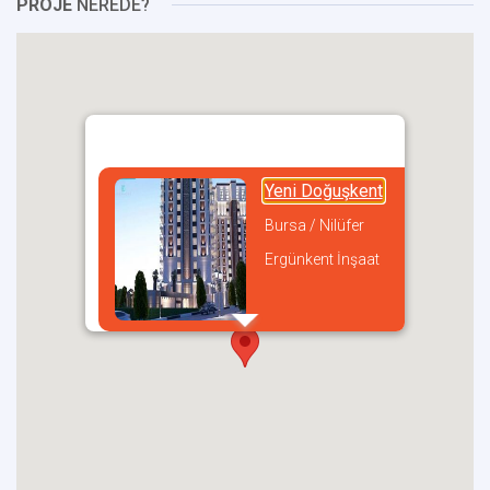
PROJE
NEREDE?
Yeni Doğuşkent
Bursa / Nilüfer
Ergünkent İnşaat
incel