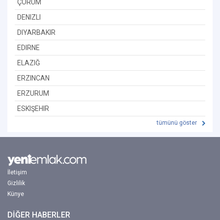
ÇORUM
DENIZLI
DIYARBAKIR
EDIRNE
ELAZIĞ
ERZINCAN
ERZURUM
ESKIŞEHIR
tümünü göster
İletişim
Gizlilik
Künye
DİĞER HABERLER