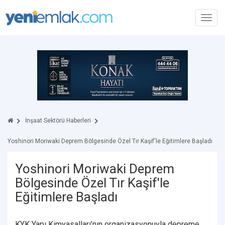
Toggl
navig
İnşaat Sektörü Haberleri
Yoshinori Moriwaki Deprem Bölgesinde Özel Tır Kaşif'le Eğitimlere Başladı
Yoshinori Moriwaki Deprem
Bölgesinde Özel Tır Kaşif'le
Eğitimlere Başladı
KYK Yapı Kimyasalları’nın organizasyonuyla depreme