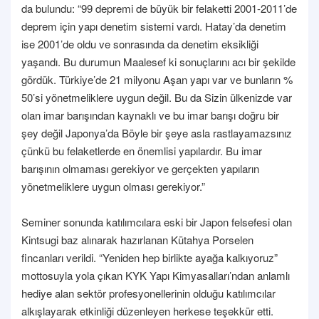
da bulundu: “99 depremi de büyük bir felaketti 2001-2011’de
deprem için yapı denetim sistemi vardı. Hatay’da denetim
ise 2001’de oldu ve sonrasında da denetim eksikliği
yaşandı. Bu durumun Maalesef ki sonuçlarını acı bir şekilde
gördük. Türkiye’de 21 milyonu Aşan yapı var ve bunların %
50’si yönetmeliklere uygun değil. Bu da Sizin ülkenizde var
olan imar barışından kaynaklı ve bu imar barışı doğru bir
şey değil Japonya’da Böyle bir şeye asla rastlayamazsınız
çünkü bu felaketlerde en önemlisi yapılardır. Bu imar
barışının olmaması gerekiyor ve gerçekten yapıların
yönetmeliklere uygun olması gerekiyor.”
Seminer sonunda katılımcılara eski bir Japon felsefesi olan
Kintsugi baz alınarak hazırlanan Kütahya Porselen
fincanları verildi. “Yeniden hep birlikte ayağa kalkıyoruz”
mottosuyla yola çıkan KYK Yapı Kimyasalları’ndan anlamlı
hediye alan sektör profesyonellerinin olduğu katılımcılar
alkışlayarak etkinliği düzenleyen herkese teşekkür etti.