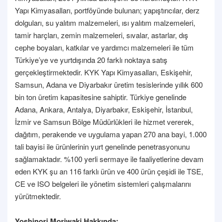
Yapı Kimyasalları, portföyünde bulunan; yapıştırıcılar, derz
dolguları, su yalıtım malzemeleri, ısı yalıtım malzemeleri,
tamir harçları, zemin malzemeleri, sıvalar, astarlar, dış
cephe boyaları, katkılar ve yardımcı malzemeleri ile tüm
Türkiye’ye ve yurtdışında 20 farklı noktaya satış
gerçekleştirmektedir. KYK Yapı Kimyasalları, Eskişehir,
Samsun, Adana ve Diyarbakır üretim tesislerinde yıllık 600
bin ton üretim kapasitesine sahiptir. Türkiye genelinde
Adana, Ankara, Antalya, Diyarbakır, Eskişehir, İstanbul,
İzmir ve Samsun Bölge Müdürlükleri ile hizmet vererek,
dağıtım, perakende ve uygulama yapan 270 ana bayi, 1.000
tali bayisi ile ürünlerinin yurt genelinde penetrasyonunu
sağlamaktadır. %100 yerli sermaye ile faaliyetlerine devam
eden KYK şu an 116 farklı ürün ve 400 ürün çeşidi ile TSE,
CE ve ISO belgeleri ile yönetim sistemleri çalışmalarını
yürütmektedir.
Yoshinori Moriwaki Hakkında: