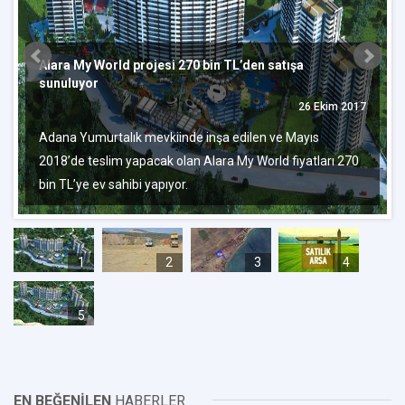
Alara My World projesi 270 bin TL’den satışa
sunuluyor
26 Ekim 2017
Adana Yumurtalık mevkiinde inşa edilen ve Mayıs
2018’de teslim yapacak olan Alara My World fiyatları 270
bin TL’ye ev sahibi yapıyor.
1
2
3
4
5
EN BEĞENİLEN
HABERLER