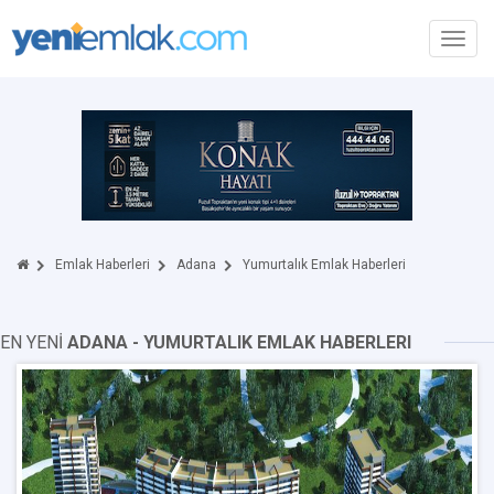
Toggl
navig
Emlak Haberleri
Adana
Yumurtalık Emlak Haberleri
EN YENİ
ADANA - YUMURTALIK EMLAK HABERLERI