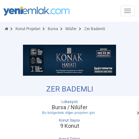
Toggl
navig
Konut Projeleri
Bursa
Nilüfer
Zer Bademli
ZER BADEMLI
Lokasyon
Bursa / Nilüfer
Bu bölgedeki diğer projeleri gör
Konut Sayısı
9 Konut