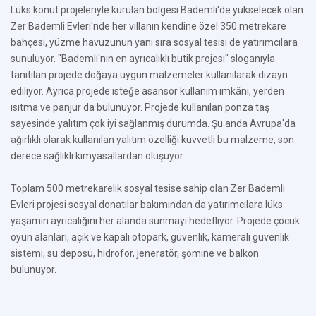
Lüks konut projeleriyle kurulan bölgesi Bademli'de yükselecek olan
Zer Bademli Evleri'nde her villanın kendine özel 350 metrekare
bahçesi, yüzme havuzunun yanı sıra sosyal tesisi de yatırımcılara
sunuluyor. "Bademli'nin en ayrıcalıklı butik projesi" sloganıyla
tanıtılan projede doğaya uygun malzemeler kullanılarak dizayn
ediliyor. Ayrıca projede isteğe asansör kullanım imkânı, yerden
ısıtma ve panjur da bulunuyor. Projede kullanılan ponza taş
sayesinde yalıtım çok iyi sağlanmış durumda. Şu anda Avrupa'da
ağırlıklı olarak kullanılan yalıtım özelliği kuvvetli bu malzeme, son
derece sağlıklı kimyasallardan oluşuyor.
Toplam 500 metrekarelik sosyal tesise sahip olan Zer Bademli
Evleri projesi sosyal donatılar bakımından da yatırımcılara lüks
yaşamın ayrıcalığını her alanda sunmayı hedefliyor. Projede çocuk
oyun alanları, açık ve kapalı otopark, güvenlik, kameralı güvenlik
sistemi, su deposu, hidrofor, jeneratör, şömine ve balkon
bulunuyor.