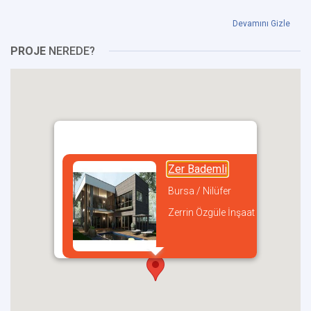
Devamını Gizle
PROJE
NEREDE?
Zer Bademli
Bursa / Nilüfer
Zerrin Özgüle İnşaat
incel