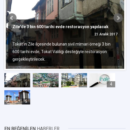
Zile'de 3 bin 600 tarihi evde restorasyon yapılacak
21 Aralık 2017
Tokat'ın Zile ilçesinde bulunan sivil mimari örneği 3 bin
600 tarihi evde, Tokat Valiliği desteğiyle restorasyon
gerçekleştirilecek.
1
2
3
4
5
EN BEĞENİLEN
HABERLER