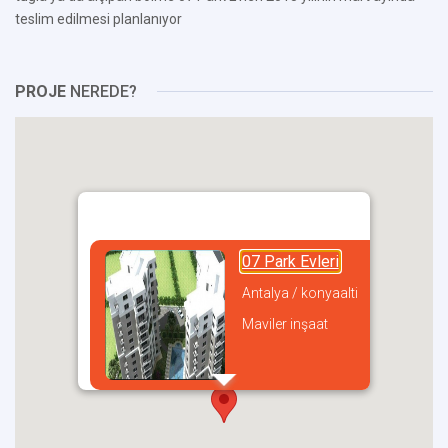
teslim edilmesi planlanıyor
PROJE
NEREDE?
07 Park Evleri
Antalya / konyaalti
Maviler inşaat
incel