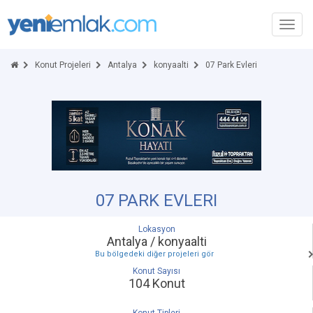
Toggl
navig
Konut Projeleri
Antalya
konyaalti
07 Park Evleri
07 PARK EVLERI
Lokasyon
Antalya / konyaalti
Bu bölgedeki diğer projeleri gör
Konut Sayısı
104 Konut