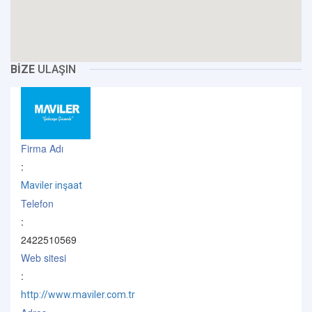
BİZE
ULAŞIN
Firma Adı
:
Maviler inşaat
Telefon
:
2422510569
Web sitesi
:
http://www.maviler.com.tr