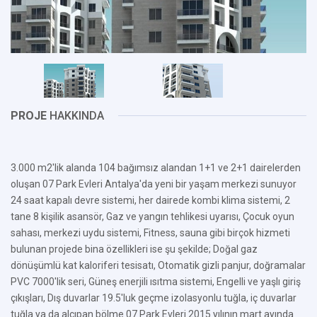
PROJE
HAKKINDA
3.000 m2'lik alanda 104 bağımsız alandan 1+1 ve 2+1 dairelerden
oluşan 07 Park Evleri Antalya'da yeni bir yaşam merkezi sunuyor
24 saat kapalı devre sistemi, her dairede kombi klima sistemi, 2
tane 8 kişilik asansör, Gaz ve yangın tehlikesi uyarısı, Çocuk oyun
sahası, merkezi uydu sistemi, Fitness, sauna gibi birçok hizmeti
bulunan projede bina özellikleri ise şu şekilde; Doğal gaz
dönüşümlü kat kaloriferi tesisatı, Otomatik gizli panjur, doğramalar
PVC 7000'lik seri, Güneş enerjili ısıtma sistemi, Engelli ve yaşlı giriş
çıkışları, Dış duvarlar 19.5'luk geçme izolasyonlu tuğla, iç duvarlar
tuğla ya da alçıpan bölme 07 Park Evleri 2015 yılının mart ayında