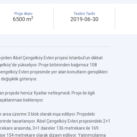
Proje Alanı
Teslim Tarihi
2
6500 m
2019-06-30
irilen Abel Çengelköy Evleri projesi İstanbul’un dikkat
gelköy’de yükseliyor. Proje birbirinden bağımsız 108
ngelköy Evleri projesinde yer alan konutların genişlikleri
değişiklik göteriyor.
 projede henüz fiyatlar netleşmedi. Proje ile ilgili
çıklanması bekleniyor.
arsa üzerine 3 blok olarak inşa ediliyor. Projedeki
erinde tasarlanıyor. Abel Çengelköy Evleri projesindeki 2+1
rekare arasında, 3+1 daireler 136 metrekare ile 169
ise 154 metrekare olarak dizayn ediliyor. Yatırımcılarına