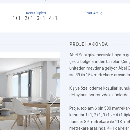
Konut Tipleri
Fiyat Aralığı
1+1 2+1 3+1 4+1
PROJE
HAKKINDA
Abel Yapı güvencesiyle hayata geç
çekici bölgelerinden biri olan Çen
üniteden meydana geliyor. Abel Çe
ise 89 ila 154 metrekare arasında 
Kişiye özel ödeme koşulları sunulan
detayların önümüzdeki günlerde a
Proje, toplam 6 bin 500 metrekare 
konutlar 1+1, 2+1, 3+1 ve 4+1 tipl
daireler 89 metrekare ile 118 met
metrekare arasında, 4+1 daireler 