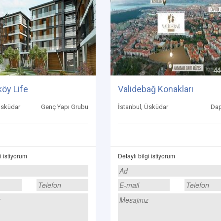
öy Life
Validebağ Konakları
Üsküdar
Genç Yapı Grubu
İstanbul, Üsküdar
Dap
i istiyorum
Detaylı bilgi istiyorum