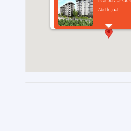
İstanbul / Üsküda
Abel İnşaat