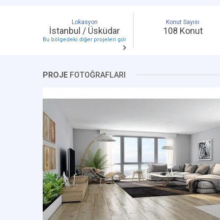
Lokasyon
Konut Sayısı
İstanbul / Üsküdar
108 Konut
Bu bölgedeki diğer projeleri gör
PROJE
FOTOĞRAFLARI