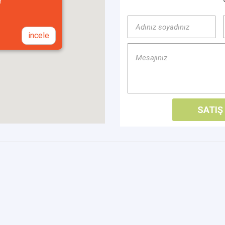
r
incele