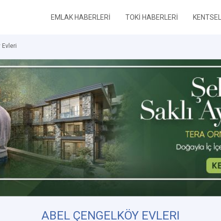
EMLAK HABERLERİ
TOKİ HABERLERİ
KENTSE
 Evleri
ABEL ÇENGELKÖY EVLERI