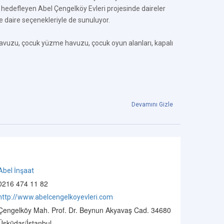
 hedefleyen Abel Çengelköy Evleri projesinde daireler
e daire seçenekleriyle de sunuluyor.
havuzu, çocuk yüzme havuzu, çocuk oyun alanları, kapalı
Devamını Gizle
Abel İnşaat
0216 474 11 82
http://www.abelcengelkoyevleri.com
Çengelköy Mah. Prof. Dr. Beynun Akyavaş Cad. 34680
Üsküdar/İstanbul