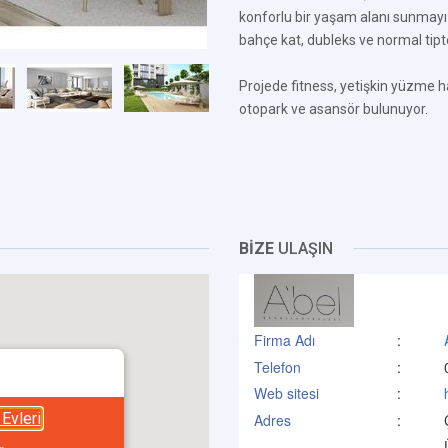
konforlu bir yaşam alanı sunmayı
bahçe kat, dubleks ve normal tipt
Projede fitness, yetişkin yüzme 
otopark ve asansör bulunuyor.
BİZE
ULAŞIN
Firma Adı
:
Telefon
:
Web sitesi
:
Evleri
Adres
: