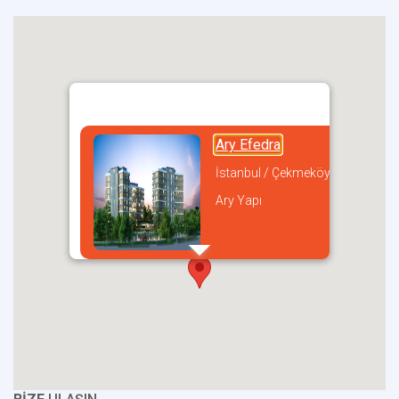
Ary Efedra
İstanbul / Çekmeköy
Ary Yapı
incel