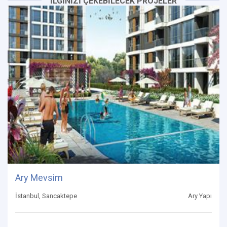
İLGİNİZİ ÇEKEBİLECEK PROJELER
Ary Mevsim
İstanbul, Sancaktepe
Ary Yapı