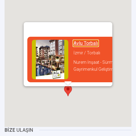
Avlu Torbalı
İzmir / Torbalı
Nurem İnşaat - Sürmeli
Gayrimenkul Geliştirme
incel
BİZE
ULAŞIN