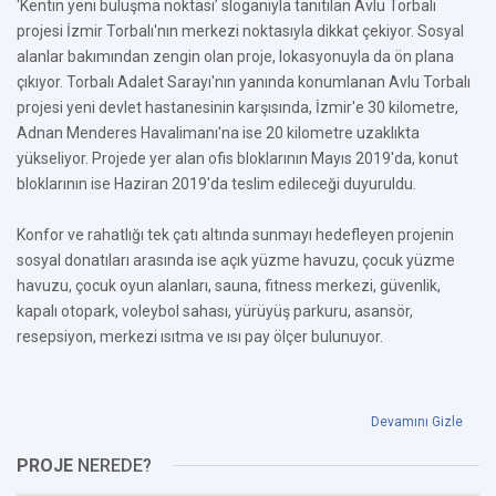
‘Kentin yeni buluşma noktası’ sloganıyla tanıtılan Avlu Torbalı
projesi İzmir Torbalı'nın merkezi noktasıyla dikkat çekiyor. Sosyal
alanlar bakımından zengin olan proje, lokasyonuyla da ön plana
çıkıyor. Torbalı Adalet Sarayı'nın yanında konumlanan Avlu Torbalı
projesi yeni devlet hastanesinin karşısında, İzmir'e 30 kilometre,
Adnan Menderes Havalimanı'na ise 20 kilometre uzaklıkta
yükseliyor. Projede yer alan ofis bloklarının Mayıs 2019'da, konut
bloklarının ise Haziran 2019'da teslim edileceği duyuruldu.
Konfor ve rahatlığı tek çatı altında sunmayı hedefleyen projenin
sosyal donatıları arasında ise açık yüzme havuzu, çocuk yüzme
havuzu, çocuk oyun alanları, sauna, fitness merkezi, güvenlik,
kapalı otopark, voleybol sahası, yürüyüş parkuru, asansör,
resepsiyon, merkezi ısıtma ve ısı pay ölçer bulunuyor.
Devamını Gizle
PROJE
NEREDE?