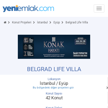
Toggl
navig
Konut Projeleri
İstanbul
Eyüp
Belgrad Life Villa
BELGRAD LIFE VILLA
Lokasyon
İstanbul / Eyüp
Bu bölgedeki diğer projeleri gör
Konut Sayısı
42 Konut