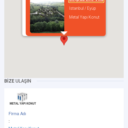
İstanbul / Eyüp
Metal Yapı Konut
incel
BİZE
ULAŞIN
Firma Adı
: