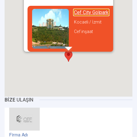
Cef City Gölpark
Kocaeli / İzmit
Cef inşaat
incel
BİZE
ULAŞIN
Firma Adı