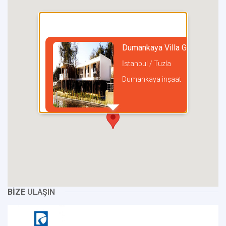
Dumankaya Villa Gizli Bahçe
İstanbul / Tuzla
Dumankaya inşaat
incel
BİZE
ULAŞIN