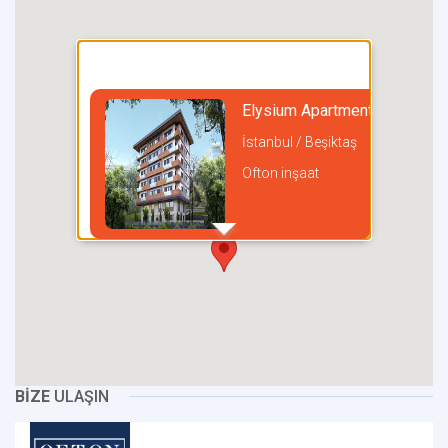
Elysium Apartments Lale Etil
İstanbul / Beşiktaş
Ofton inşaat
incel
BİZE
ULAŞIN