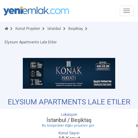
Toggl
navig
Konut Projeleri
İstanbul
Beşiktaş
Elysium Apartments Lale Etiler
ELYSIUM APARTMENTS LALE ETILER
Lokasyon
İstanbul / Beşiktaş
Bu bölgedeki diğer projeleri gör
Konut Sayısı