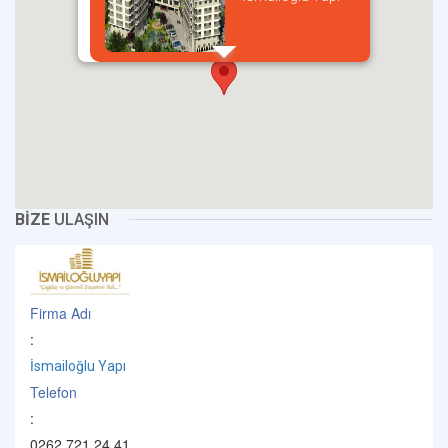
incel
BİZE
ULAŞIN
Firma Adı
:
İsmailoğlu Yapı
Telefon
:
0262 721 24 41