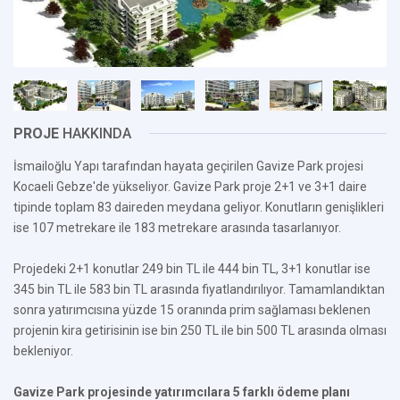
PROJE
HAKKINDA
İsmailoğlu Yapı tarafından hayata geçirilen Gavize Park projesi
Kocaeli Gebze'de yükseliyor. Gavize Park proje 2+1 ve 3+1 daire
tipinde toplam 83 daireden meydana geliyor. Konutların genişlikleri
ise 107 metrekare ile 183 metrekare arasında tasarlanıyor.
Projedeki 2+1 konutlar 249 bin TL ile 444 bin TL, 3+1 konutlar ise
345 bin TL ile 583 bin TL arasında fiyatlandırılıyor. Tamamlandıktan
sonra yatırımcısına yüzde 15 oranında prim sağlaması beklenen
projenin kira getirisinin ise bin 250 TL ile bin 500 TL arasında olması
bekleniyor.
Gavize Park projesinde yatırımcılara 5 farklı ödeme planı