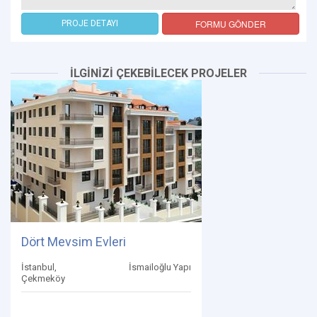
FORMU GÖNDER
PROJE DETAYI
İLGİNİZİ ÇEKEBİLECEK PROJELER
Dört Mevsim Evleri
İstanbul,
İsmailoğlu Yapı
Çekmeköy