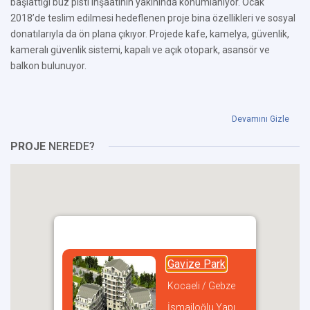
başlattığı buz pisti inşaatının yakınında konumlanıyor. Ocak
2018’de teslim edilmesi hedeflenen proje bina özellikleri ve sosyal
donatılarıyla da ön plana çıkıyor. Projede kafe, kamelya, güvenlik,
kameralı güvenlik sistemi, kapalı ve açık otopark, asansör ve
balkon bulunuyor.
Devamını Gizle
PROJE
NEREDE?
Gavize Park
Kocaeli / Gebze
İsmailoğlu Yapı