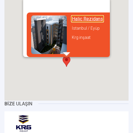
Haliç Rezidans
İstanbul / Eyüp
Krg inşaat
incel
BİZE
ULAŞIN