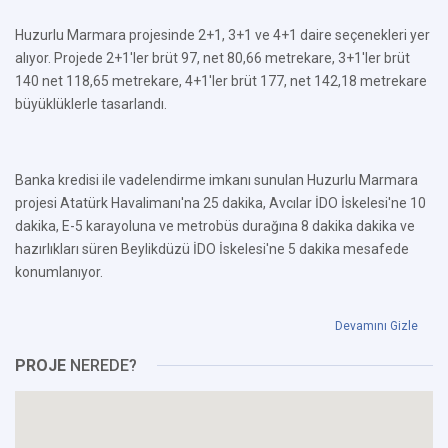
Huzurlu Marmara projesinde 2+1, 3+1 ve 4+1 daire seçenekleri yer
alıyor. Projede 2+1'ler brüt 97, net 80,66 metrekare, 3+1'ler brüt
140 net 118,65 metrekare, 4+1'ler brüt 177, net 142,18 metrekare
büyüklüklerle tasarlandı.
Banka kredisi ile vadelendirme imkanı sunulan Huzurlu Marmara
projesi Atatürk Havalimanı'na 25 dakika, Avcılar İDO İskelesi'ne 10
dakika, E-5 karayoluna ve metrobüs durağına 8 dakika dakika ve
hazırlıkları süren Beylikdüzü İDO İskelesi'ne 5 dakika mesafede
konumlanıyor.
Devamını Gizle
PROJE
NEREDE?