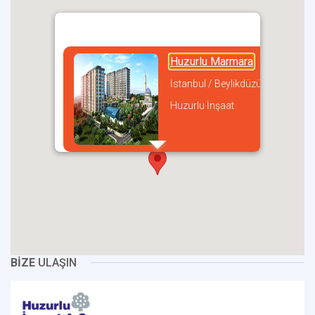
Huzurlu Marmara
İstanbul / Beylikdüzü
Huzurlu İnşaat
incel
BİZE
ULAŞIN