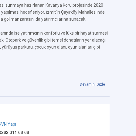
ası sunmaya hazırlanan Kavanya Koru projesinde 2020
in yapılması hedefleniyor. İzmit'in Çayırköy Mahallesi'nde
a göl manzarasını da yatırımcılarına sunacak.
nında ise yatırımcının konforlu ve lüks bir hayat sürmesi
. Otopark ve güvenlik gibi temel donatıların yer alacağı
 yürüyüş parkuru, çocuk oyun alanı, oyun alanları gibi
Devamını Gizle
KVN Yapı
0262 311 68 68