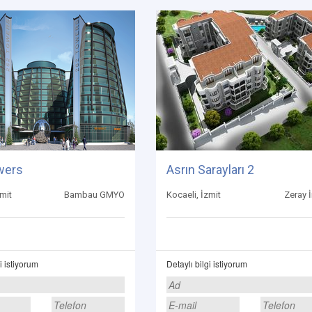
wers
Asrın Sarayları 2
zmit
Bambau GMYO
Kocaeli, İzmit
Zeray 
i istiyorum
Detaylı bilgi istiyorum