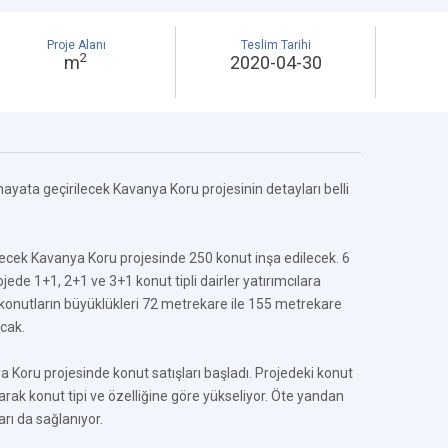
Proje Alanı
Teslim Tarihi
2
m
2020-04-30
 hayata geçirilecek Kavanya Koru projesinin detayları belli
lecek Kavanya Koru projesinde 250 konut inşa edilecek. 6
jede 1+1, 2+1 ve 3+1 konut tipli dairler yatırımcılara
konutların büyüklükleri 72 metrekare ile 155 metrekare
cak.
oru projesinde konut satışları başladı. Projedeki konut
yarak konut tipi ve özelliğine göre yükseliyor. Öte yandan
rı da sağlanıyor.