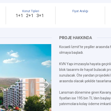
Konut Tipleri
Fiyat Aralığı
1+1 2+1 3+1
PROJE
HAKKINDA
Kocaeli İzmit'te yeşiller arasında
olmaya başladı.
KVN Yapı imzasıyla hayata geçiri
blok tasarımı ile hayat bulacak pro
sunulacak. Öte yandan projedeki 
arasında olacak şekilde tasarlana
Lansman dönemine giren Kavanya K
fiyatları ise 195 bin TL'den başla
yatırımcılara kolay ödeme imkanla