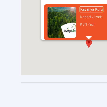
Kavanya Koru
Kocaeli / İzmit
KVN Yapı