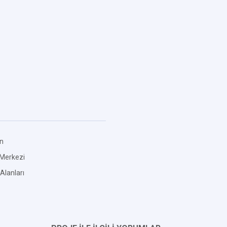
an
 Merkezi
Alanları