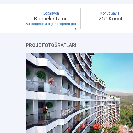
Lokasyon
Konut Sayısı
Kocaeli / İzmit
250 Konut
Bu bölgedeki diğer projeleri gör
PROJE
FOTOĞRAFLARI