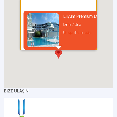
Lilyum Premium Evleri
İzmir / Urla
Unique Peninsula
incel
BİZE
ULAŞIN