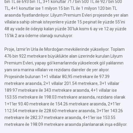
bin TL ile
693
bin TL, 3+1 konutlar 717 bin 500 TL ile 927 bin 500
TL, 4+1 konutlar ise 1 milyon 15
bin TL ile
1 milyon 120
bin TL
arasında fiyatlandırılıyor. Lilyum Premium Evleri projesinde yer alan
villalara sahip olmak isteyenlere yüzde 15 peşinat ile yüzde 55'ini
48 ay vade ile ödeyip kalan yüzde 30'luk kısmı 6 ay ve 12 ay yüzde
15'lik 2 ara ödeme olanağı sunuluyor.
Proje, İzmir'in Urla ile Mordoğan mevkiilerinde yükseliyor. Toplam
476 bin 922 metrekare büyüklükte alan üzerinde kurulan Lilyum
Premium Evleri, yapay göl kenarlarında yükselecek göl yalılarının
yanı sıra marina villaları ve rezidans daireler de yer alıyor.
Projesinde bulunan 1+1 villalar 80,95 metrekare ile 97.39
metrekare arasında, 2+1 villalar 201.54 metrekare, 3+1 villalar
189.97 metrekare ile 343 metrekare arasında, 4+1 villalar ise
153.55 metrekare ile 198.03 metrekare arasında, rezidans olarak
1+1'ler 93.40 metrekare ile 154.26 metrekare arasında, 2+1'ler
112.54 metrekare ile 228.60 metrekare arasında, 3+1'ler 143.26
metrekare ile 282.37 metrekare arasında, 4+1'ler ise 153.55
metrekare ile 198.09 metrekare arasında planlanarak inşa ediliyor.