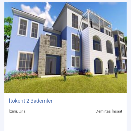
İtokent 2 Bademler
İzmir, Urla
Demirtaş İnşaat