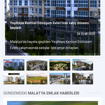
Yeşiltepe Kentsel Dönüşüm Evleri'nde satış dönemi
başladı
24 Ocak 2020
Malatya'da hayata geçirilen Yeşiltepe Kentsel Dönüşüm
Evleri çalışmasında satışlar. İşte proje detayları…
1
2
3
4
5
6
7
8
GÜNDEMDEKI
MALATYA EMLAK HABERLERI