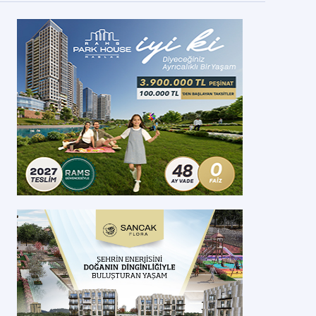
OKİ Aksaray Merkez Zafer Mahallesi kurası
ugün
Kİ'nin Aksaray Merkez'de hayata geçirdiği Zafer Mahallesi konut projes
kilecek.