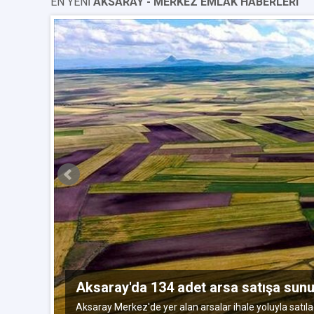
EN YENİ
AKSARAY - MERKEZ EMLAK HABERLERI
kim 2016
Aksaray'da 134 adet arsa satışa sun
Aksaray Merkez'de yer alan arsalar ihale yoluyla satıla