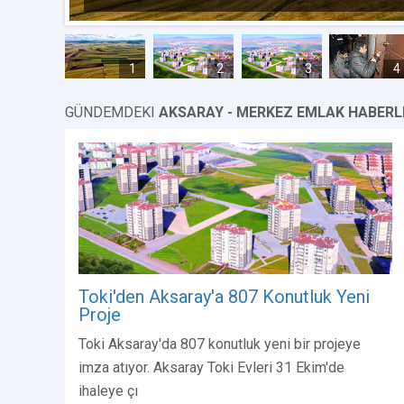
1
2
3
4
GÜNDEMDEKI
AKSARAY - MERKEZ EMLAK HABERL
Toki'den Aksaray'a 807 Konutluk Yeni
Proje
Toki Aksaray'da 807 konutluk yeni bir projeye
imza atıyor. Aksaray Toki Evleri 31 Ekim'de
ihaleye çı