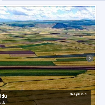
T
b
02 Eylül 2021
uldu
TO
cak.
çe