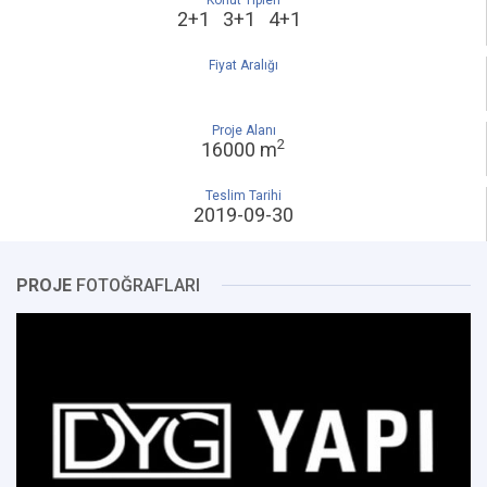
Konut Tipleri
2+1 3+1 4+1
Fiyat Aralığı
Proje Alanı
2
16000 m
Teslim Tarihi
2019-09-30
PROJE
FOTOĞRAFLARI