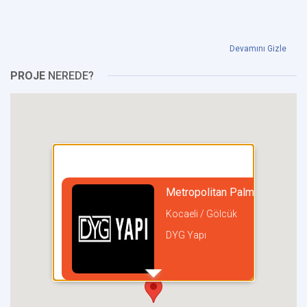
Devamını Gizle
PROJE
NEREDE?
Metropolitan Palm Town
Kocaeli / Gölcük
DYG Yapı
incel