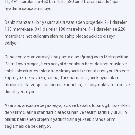
TL, 4+1 daireler ise 460 bin TL ile 580 bin TL arasında değişen
fiyatlarla satışa sunuluyor.
Deniz manzaralı bir yaşam alanı vaat eden projedeki 2+1 daireler
135 metrekare, 3+1 daireler 180 metrekare, 4+1 daireler ise 226
metrekare net kullanım alanına sahip olacak şekilde dizayn
ediliyor.
Güne deniz manzarasıyla başlama olanağı sağlayan Metropolitan
Palm Town projesi, hem sosyal donatıların hem de konumuyla ve
sahibi olmak isteyenlere kaçırılmayacak bir fırsat sunuyor. Projede
kapalı yüzme havuzu, sauna, Türk hamamı, çocuk oyun alanı,
fitness merkezi, spor salonuna kadar birçok sosyal aktivite alanı ve
donatı yer alıyor.
Asansör, ankastre beyaz eşya, açık ve kapalı otopark gibi özellikleri
de yatırmcılarına standart olarak sunan ve teslim tarihi Eylül 2019
olarak belirlenen projenin yatırımcısına yüksek oranda prim
sağlaması da bekleniyor.