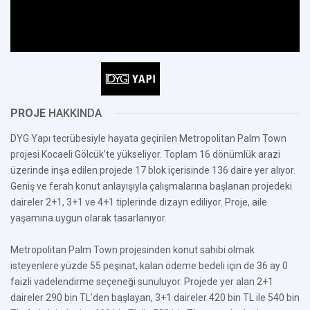
PROJE
HAKKINDA
DYG Yapı tecrübesiyle hayata geçirilen Metropolitan Palm Town
projesi Kocaeli Gölcük’te yükseliyor. Toplam 16 dönümlük arazi
üzerinde inşa edilen projede 17 blok içerisinde 136 daire yer alıyor.
Geniş ve ferah konut anlayışıyla çalışmalarına başlanan projedeki
daireler 2+1, 3+1 ve 4+1 tiplerinde dizayn ediliyor. Proje, aile
yaşamına uygun olarak tasarlanıyor.
Metropolitan Palm Town projesinden konut sahibi olmak
isteyenlere yüzde 55 peşinat, kalan ödeme bedeli için de 36 ay 0
faizli vadelendirme seçeneği sunuluyor. Projede yer alan 2+1
daireler 290 bin TL’den başlayan, 3+1 daireler 420 bin TL ile 540 bin