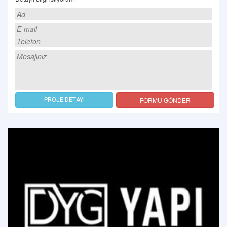
FORMU GÖNDER
PROJE DETAYI