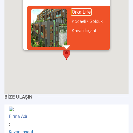
Orka Life
Kocaeli / Gölcük
Kavan İnşaat
incel
BİZE
ULAŞIN
Firma Adı
:
Kavan İnşaat