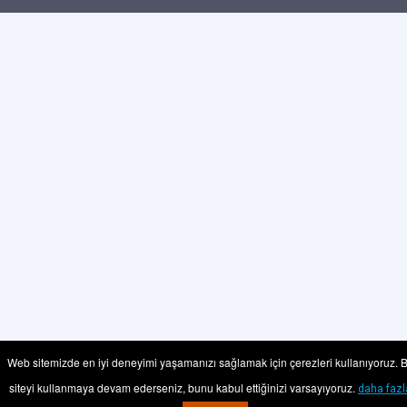
Web sitemizde en iyi deneyimi yaşamanızı sağlamak için çerezleri kullanıyoruz. 
siteyi kullanmaya devam ederseniz, bunu kabul ettiğinizi varsayıyoruz.
daha fazl