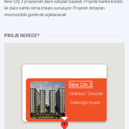
New City 2 projesinde daire satışları başladı. Projede banka kredisi
ile daire sahibi olma imkanı sunuluyor. Projenin detayları
önümüzdeki günlerde açıklanacak.
PROJE
NEREDE?
New City 2
İstanbul / Üsküdar
Sadıkoğlu İnşaat
incel