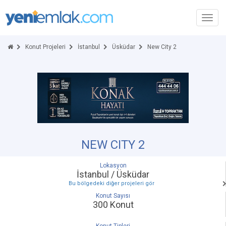
Toggl
navig
Konut Projeleri
İstanbul
Üsküdar
New City 2
NEW CITY 2
Lokasyon
İstanbul / Üsküdar
Bu bölgedeki diğer projeleri gör
Konut Sayısı
300 Konut