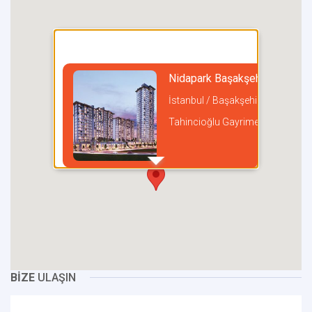
Nidapark Başakşehir
İstanbul / Başakşehir
Tahincioğlu Gayrimenkul
incel
BİZE
ULAŞIN