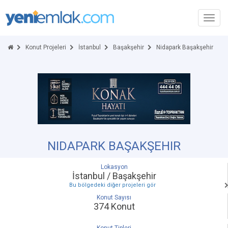
Toggl
navig
Konut Projeleri
İstanbul
Başakşehir
Nidapark Başakşehir
NIDAPARK BAŞAKŞEHIR
Lokasyon
İstanbul / Başakşehir
Bu bölgedeki diğer projeleri gör
Konut Sayısı
374 Konut