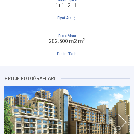
Konut Tipleri
1+1 2+1
Fiyat Aralığı
Proje Alanı
2
202.500 m2 m
Teslim Tarihi
PROJE
FOTOĞRAFLARI