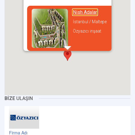
Nish Adalar
İstanbul / Maltepe
Özyazıcı inşaat
incel
BİZE
ULAŞIN
Firma Adı