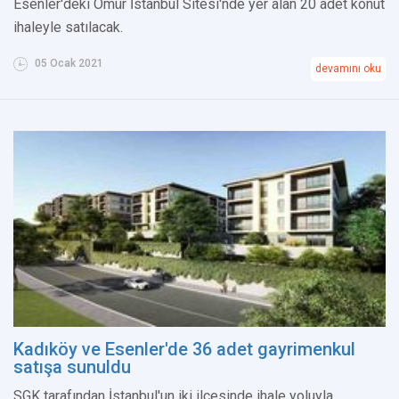
Esenler'deki Ömür İstanbul Sitesi'nde yer alan 20 adet konut
ihaleyle satılacak.
05 Ocak 2021
devamını oku
Kadıköy ve Esenler'de 36 adet gayrimenkul
satışa sunuldu
SGK tarafından İstanbul'un iki ilçesinde ihale yoluyla