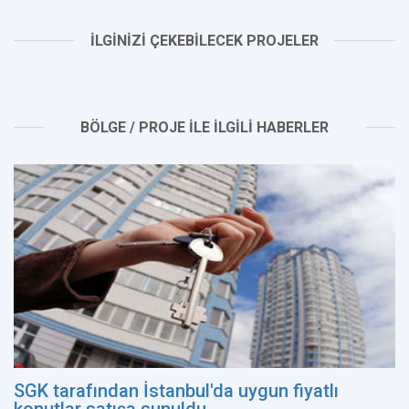
İLGİNİZİ ÇEKEBİLECEK PROJELER
BÖLGE / PROJE İLE İLGİLİ HABERLER
SGK tarafından İstanbul'da uygun fiyatlı
konutlar satışa sunuldu