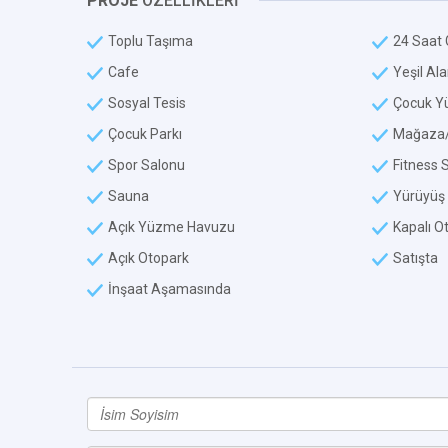
PROJE
ÖZELLİKLERİ
Toplu Taşıma
24 Saat 
Cafe
Yeşil Al
Sosyal Tesis
Çocuk Y
Çocuk Parkı
Mağaza/
Spor Salonu
Fitness 
Sauna
Yürüyüş 
Açık Yüzme Havuzu
Kapalı O
Açık Otopark
Satışta
İnşaat Aşamasında