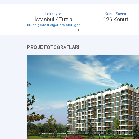
Lokasyon
Konut Sayısı
İstanbul / Tuzla
126 Konut
Bu bölgedeki diğer projeleri gör
PROJE
FOTOĞRAFLARI