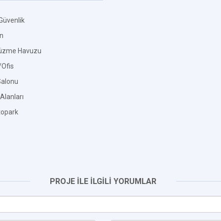
Güvenlik
an
üzme Havuzu
Ofis
Salonu
Alanları
topark
PROJE İLE İLGİLİ YORUMLAR