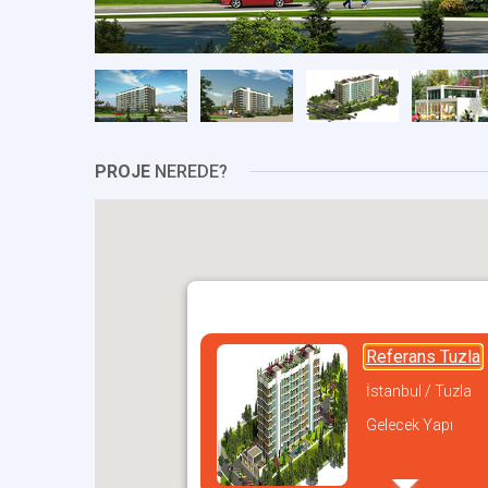
PROJE
NEREDE?
Referans Tuzla
İstanbul / Tuzla
Gelecek Yapı