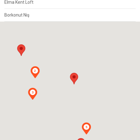
Elma Kent Loft
Borkonut Niş
Samtower
Nu Teras Evleri
2
3
5