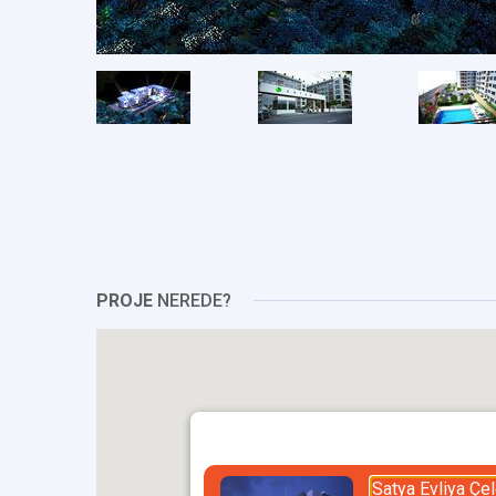
PROJE
NEREDE?
Satya Evliya Çel