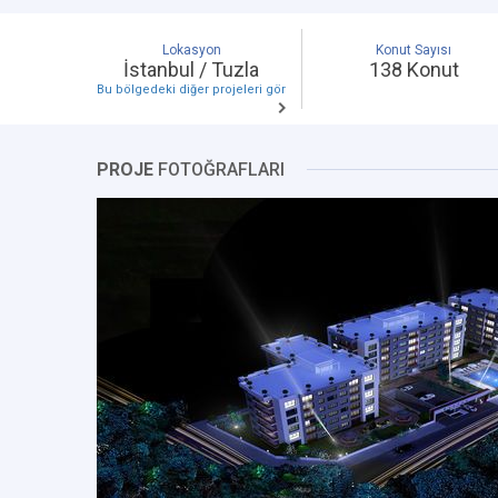
Lokasyon
Konut Sayısı
İstanbul / Tuzla
138 Konut
Bu bölgedeki diğer projeleri gör
PROJE
FOTOĞRAFLARI