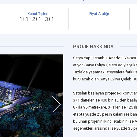
Konut Tipleri
Fiyat Aralığı
1+1 2+1 3+1
PROJE
HAKKINDA
Satya Yapı, İstanbul Anadolu Yakası 
atıyor. Satya Evliya Çelebi adıyla yük
Tuzla’da yaşamak isteyenlere farklı 
kurulacak olan Satya Evliya Çelebi T
Satışları başlayan projedeki konutların
3+1 daireler ise 400 bin TL’den başlıy
87 ila 95 metrekare, 3+1’ler ise 125 
etapta yüzde 25 peşin kalanı ise ban
bulunan projenin ikinci etabının ise
seçenekleri arasında ise yüzde 35 pe