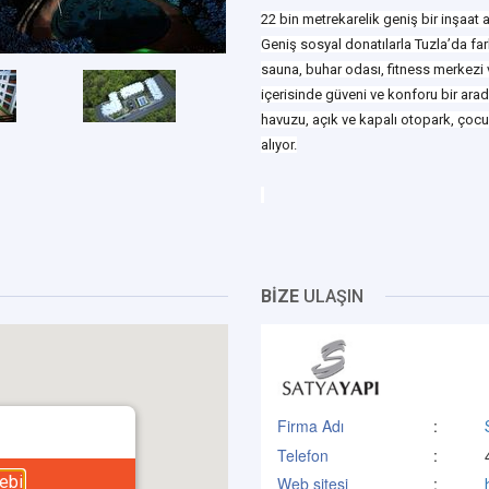
22 bin metrekarelik geniş bir inşaat 
Geniş sosyal donatılarla Tuzla’da far
sauna, buhar odası, fitness merkezi v
içerisinde güveni ve konforu bir arad
havuzu, açık ve kapalı otopark, çocu
alıyor.
BİZE
ULAŞIN
Firma Adı
:
Telefon
:
ebi
Web sitesi
: