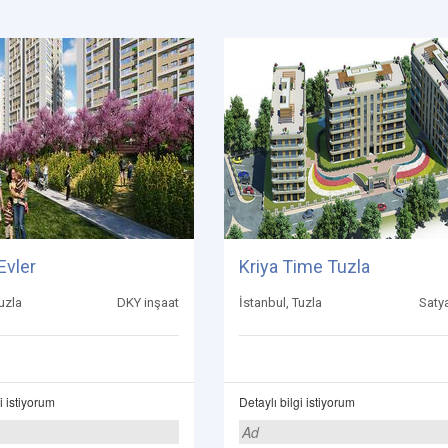
Evler
Kriya Time Tuzla
uzla
DKY inşaat
İstanbul, Tuzla
Saty
i istiyorum
Detaylı bilgi istiyorum