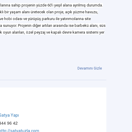
alanına sahip projenin yüzde 60’ı yeşil alana ayrılmış durumda.
klı bir yaşam alanı üretecek olan proje, açık yüzme havuzu,
e hobi odası ve yürüyüş parkuru ile yatırımcılarına site
a sunuyor. Projenin diğer artıları arasında ise barbekü alanı, süs
k oyun alanları, özel peyzaj ve kapalı devre kamera sistemi yer
Devamını Gizle
Satya Yapı
444 96 42
http://satyatuzla.com