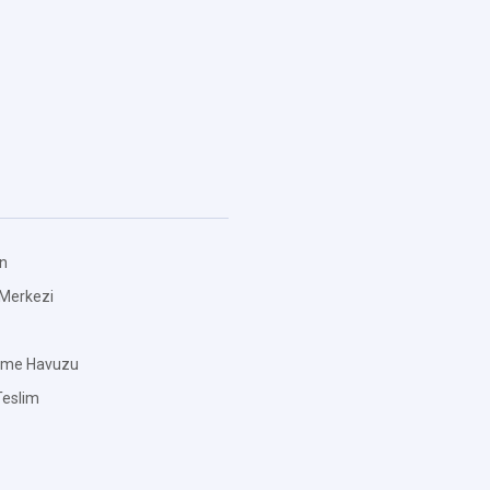
an
 Merkezi
zme Havuzu
eslim