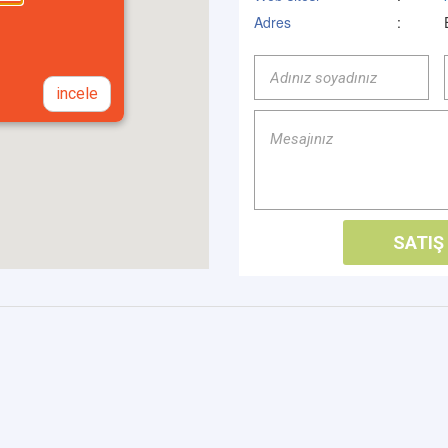
Adres
:
incele