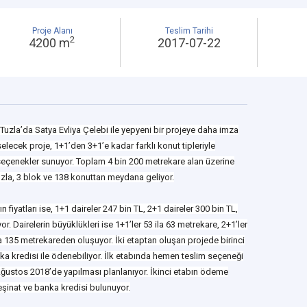
Proje Alanı
Teslim Tarihi
2
4200 m
2017-07-22
Tuzla’da Satya Evliya Çelebi ile yepyeni bir projeye daha imza
selecek proje, 1+1’den 3+1’e kadar farklı konut tipleriyle
seçenekler sunuyor. Toplam 4 bin 200 metrekare alan üzerine
uzla, 3 blok ve 138 konuttan meydana geliyor.
 fiyatları ise, 1+1 daireler 247 bin TL, 2+1 daireler 300 bin TL,
or. Dairelerin büyüklükleri ise 1+1’ler 53 ila 63 metrekare, 2+1’ler
ila 135 metrekareden oluşuyor. İki etaptan oluşan projede birinci
ka kredisi ile ödenebiliyor. İlk etabında hemen teslim seçeneği
 Ağustos 2018’de yapılması planlanıyor. İkinci etabın ödeme
şinat ve banka kredisi bulunuyor.