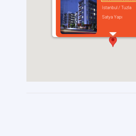
İstanbul / Tuzla
Satya Yapı