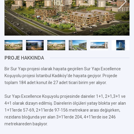
PROJE
HAKKINDA
Bir Sur Yapı projesi olarak hayata geçirilen Sur Yapı Excellence
Koşuyolu projesi İstanbul Kadıköy'de hayata geçiyor. Projede
toplam 184 adet konut ile 27 adet ticari birim yer alıyor.
Sur Yapı Excellence Koşuyolu projesinde daireler 1+1, 2+1,3+1 ve
4+1 olarak dizayn edilmiş. Dairelerin ölçüleri yatay blokta yer alan
1+1'lerde 57-69, 2+1'lerde 97-156 metrekare arası değişirken,
rezidans bloğunda yer alan 3+1'lerde 204, 4+1'lerde ise 246
metrekareden başlıyor.