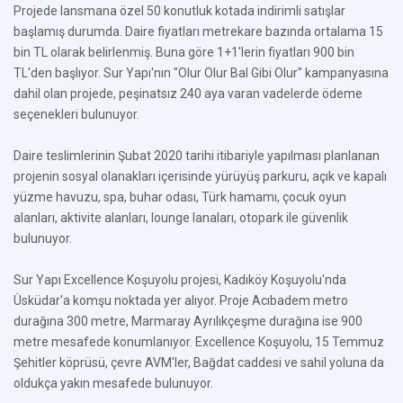
Projede lansmana özel 50 konutluk kotada indirimli satışlar
başlamış durumda. Daire fiyatları metrekare bazında ortalama 15
bin TL olarak belirlenmiş. Buna göre 1+1'lerin fiyatları 900 bin
TL'den başlıyor. Sur Yapı'nın "Olur Olur Bal Gibi Olur" kampanyasına
dahil olan projede, peşinatsız 240 aya varan vadelerde ödeme
seçenekleri bulunuyor.
Daire teslimlerinin Şubat 2020 tarihi itibariyle yapılması planlanan
projenin sosyal olanakları içerisinde yürüyüş parkuru, açık ve kapalı
yüzme havuzu, spa, buhar odası, Türk hamamı, çocuk oyun
alanları, aktivite alanları, lounge lanaları, otopark ile güvenlik
bulunuyor.
Sur Yapı Excellence Koşuyolu projesi, Kadıköy Koşuyolu'nda
Üsküdar'a komşu noktada yer alıyor. Proje Acıbadem metro
durağına 300 metre, Marmaray Ayrılıkçeşme durağına ise 900
metre mesafede konumlanıyor. Excellence Koşuyolu, 15 Temmuz
Şehitler köprüsü, çevre AVM'ler, Bağdat caddesi ve sahil yoluna da
oldukça yakın mesafede bulunuyor.