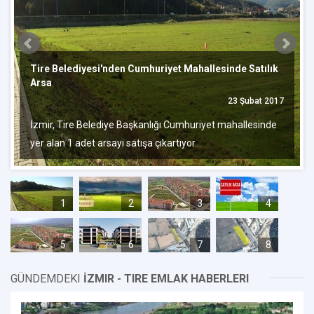
Tire Belediyesi'nden Cumhuriyet Mahallesinde Satılık
Arsa
23 Şubat 2017
İzmir, Tire Belediye Başkanlığı Cumhuriyet mahallesinde
yer alan 1 adet arsayı satışa çıkartıyor...
1
2
3
4
5
6
7
8
GÜNDEMDEKI
İZMIR - TIRE EMLAK HABERLERI