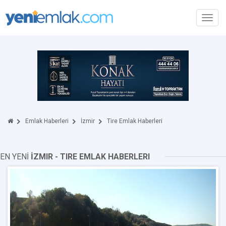
Toggl
navig
Emlak Haberleri
İzmir
Tire Emlak Haberleri
EN YENİ
İZMIR - TIRE EMLAK HABERLERI