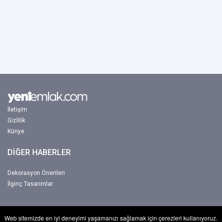
İletişim
Gizlilik
Künye
DİĞER HABERLER
Dekorasyon Önerileri
İlginç Tasarımlar
Web sitemizde en iyi deneyimi yaşamanızı sağlamak için çerezleri kullanıyoruz.
Copyright © 2017-2026 Yeniemlak. Tum hakkı Netbu Ltd. Şti'ye aittir.