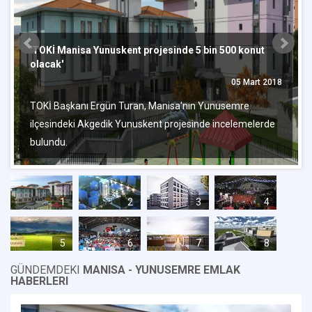
'TOKİ Manisa Yunuskent projesinde 5 bin 500 konut
olacak'
05 Mart 2018
TOKİ Başkanı Ergün Turan, Manisa'nın Yunusemre
ilçesindeki Akgedik Yunuskent projesinde incelemelerde
bulundu.
1
2
3
4
5
6
7
8
GÜNDEMDEKI
MANISA - YUNUSEMRE EMLAK
HABERLERI