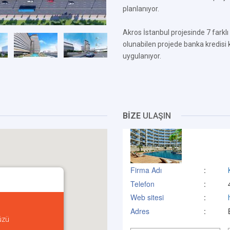
planlanıyor.
Akros İstanbul projesinde 7 farkl
olunabilen projede banka kredisi 
uygulanıyor.
BİZE
ULAŞIN
Firma Adı
:
Telefon
:
Web sitesi
:
Adres
:
üzü