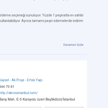
ı ödeme seçeneği sunuluyor. Yüzde 1 peşinatla ev sahibi
kullanılabiliyor. Ayrıca tamamı peşin ödemelerde indirim
Devamını Gizle
Kaysel - Ak Proje - Ertok Yapı
444 70 61
http://akrosistanbul.com/
Barış Mah. E-5 Karayolu üzeri Beylikdüzü/İstanbul