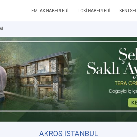
EMLAK HABERLERİ
TOKİ HABERLERİ
KENTSE
ul
AKROS İSTANBUL