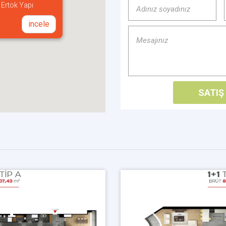
- Ertok Yapı
incele