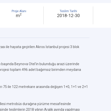
Proje Alanı
Teslim Tarihi
2
m
2018-12-30
ası ile hayata geçirilen Akros İstanbul projesi 3 blok
 başında Beynova Otel'in bulunduğu arazi üzerinde
 projesi toplam 496 adet bağımsız birimden meydana
arı 75 ile 122 metrekare arasında değişen 1+0, 1+1 ve 2+1
allesi metrobüs durağına yürüme mesafesinde
nde teslimlerin 2018 yılının Aralık ayında yapılması