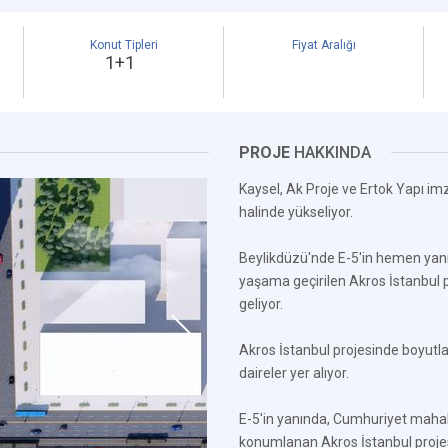
Konut Tipleri
Fiyat Aralığı
1+1
PROJE
HAKKINDA
Kaysel, Ak Proje ve Ertok Yapı imz
halinde yükseliyor.
Beylikdüzü'nde E-5'in hemen yanı
yaşama geçirilen Akros İstanbul
geliyor.
Akros İstanbul projesinde boyutl
daireler yer alıyor.
E-5'in yanında, Cumhuriyet mah
konumlanan Akros İstanbul projesi