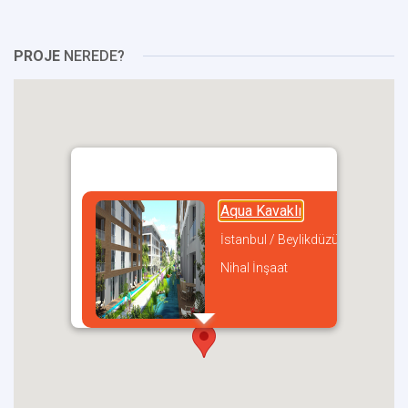
PROJE
NEREDE?
Aqua Kavaklı
İstanbul / Beylikdüzü
Nihal İnşaat
incel