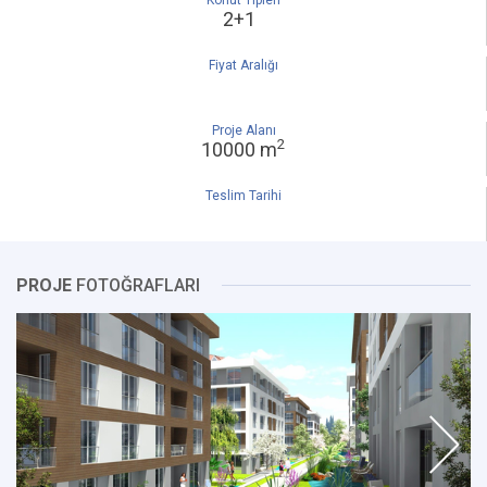
Konut Tipleri
2+1
Fiyat Aralığı
Proje Alanı
2
10000 m
Teslim Tarihi
PROJE
FOTOĞRAFLARI