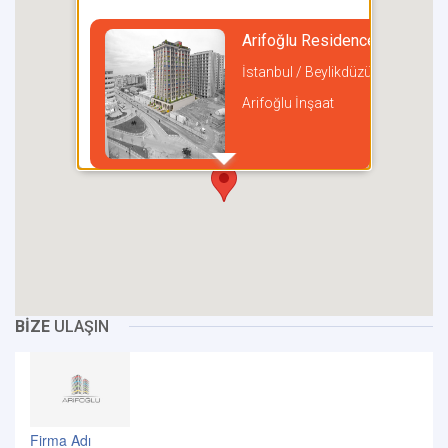
Arifoğlu Residence
İstanbul / Beylikdüzü
Arifoğlu İnşaat
incel
BİZE
ULAŞIN
Firma Adı