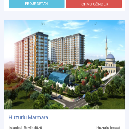
FORMU GÖNDER
PROJE DETAYI
Huzurlu Marmara
İstanbul, Beylikdüzü
Huzurlu İnşaat