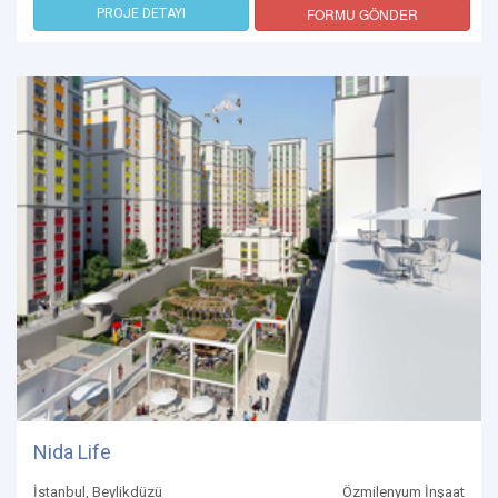
FORMU GÖNDER
PROJE DETAYI
Nida Life
İstanbul, Beylikdüzü
Özmilenyum İnşaat