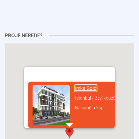
PROJE
NEREDE?
İmka Gold
İstanbul / Beylikdüzü
Nakipoğlu Yapı
incel