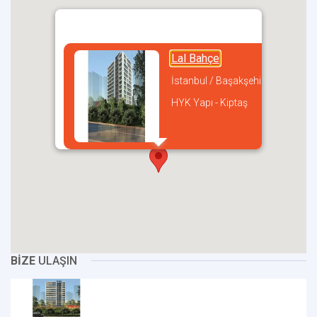
Lal Bahçe
İstanbul / Başakşehir
HYK Yapı - Kiptaş
incel
BİZE
ULAŞIN