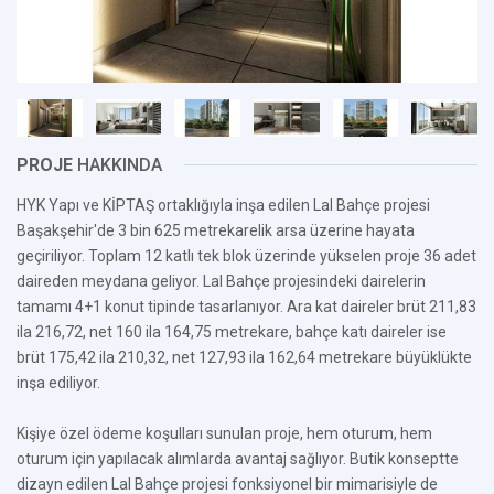
PROJE
HAKKINDA
HYK Yapı ve KİPTAŞ ortaklığıyla inşa edilen Lal Bahçe projesi
Başakşehir'de 3 bin 625 metrekarelik arsa üzerine hayata
geçiriliyor. Toplam 12 katlı tek blok üzerinde yükselen proje 36 adet
daireden meydana geliyor. Lal Bahçe projesindeki dairelerin
tamamı 4+1 konut tipinde tasarlanıyor. Ara kat daireler brüt 211,83
ila 216,72, net 160 ila 164,75 metrekare, bahçe katı daireler ise
brüt 175,42 ila 210,32, net 127,93 ila 162,64 metrekare büyüklükte
inşa ediliyor.
Kişiye özel ödeme koşulları sunulan proje, hem oturum, hem
oturum için yapılacak alımlarda avantaj sağlıyor. Butik konseptte
dizayn edilen Lal Bahçe projesi fonksiyonel bir mimarisiyle de