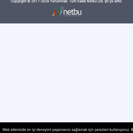
Copyright © 2017-2026 Yeniemlak. Tum hakkı Netbu Ltd. Şti'ye aittir.
Web sitemizde en iyi deneyimi yaşamanızı sağlamak için çerezleri kullanıyoruz. 