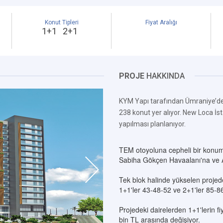
Konut Tipleri
Fiyat Aralığı
1+1 2+1
PROJE
HAKKINDA
KYM Yapı tarafından Ümraniye’de
238 konut yer alıyor. New Loca İs
yapılması planlanıyor.
TEM otoyoluna cepheli bir konum
Sabiha Gökçen Havaalanı'na ve At
Tek blok halinde yükselen projede
1+1'ler 43-48-52 ve 2+1'ler 85-8
Projedeki dairelerden 1+1'lerin fiy
bin TL arasında değişiyor.