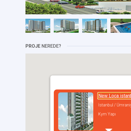
PROJE
NEREDE?
New Loca istan
İstanbul / Ümrani
Kym Yapı