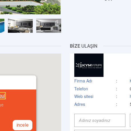
BİZE
ULAŞIN
Firma Adı
:
Telefon
:
bul
Web sitesi
:
Adres
:
ye
incele