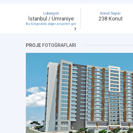
Lokasyon
Konut Sayısı
İstanbul / Ümraniye
238 Konut
Bu bölgedeki diğer projeleri gör
PROJE
FOTOĞRAFLARI