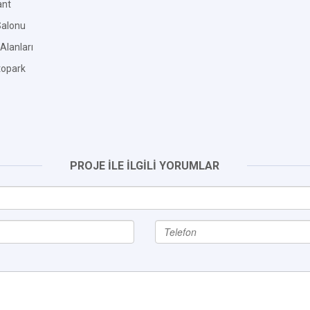
ant
Salonu
Alanları
topark
PROJE İLE İLGİLİ YORUMLAR