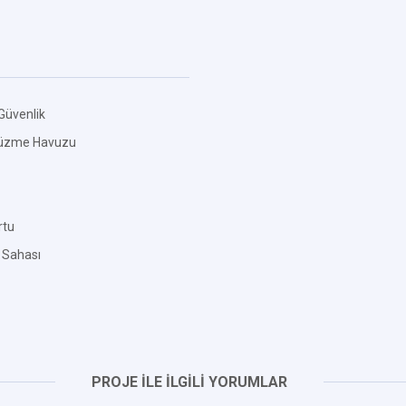
Güvenlik
üzme Havuzu
rtu
 Sahası
PROJE İLE İLGİLİ YORUMLAR