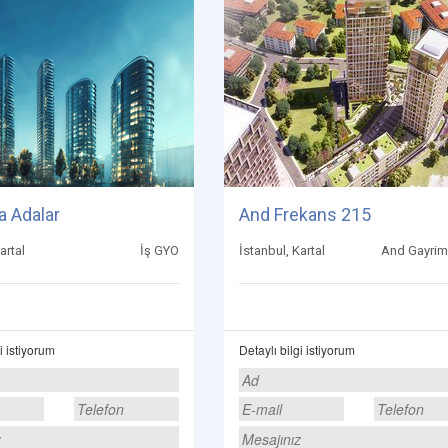
 Adalar
And Frekans 215
artal
İş GYO
İstanbul, Kartal
And Gayrim
i istiyorum
Detaylı bilgi istiyorum