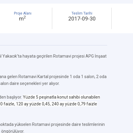
Proje Alanı
Teslim Tarihi
2
m
2017-09-30
l Yakacık'ta hayata geçirilen Rotamavi projesi APG İnşaat
a gelen Rotamavi Kartal projesinde 1 oda 1 salon, 2 oda
alon daire seçenekleri yer alıyor.
den başlıyor.
Yüzde 5 peşinatla konut sahibi olunabilen
0 faizle, 120 ay yüzde 0,45, 240 ay yüzde 0,79 faizle
 noktada yükselen Rotamavi projesinde daire teslimlerinin
ı öngörülüyor.