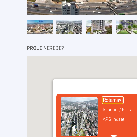
PROJE
NEREDE?
Rotamavi
İstanbul / Kartal
APG İnşaat